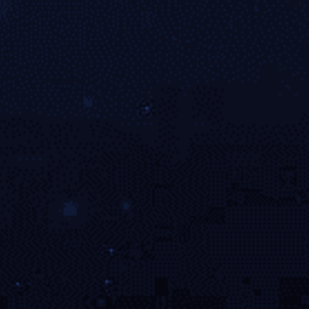
有热火成功
奇迹是一个充满传奇色彩的话题，而迈...
马也在考虑
刺对M费的引进表现出浓厚的兴趣，...
联系我们
快速导航
西壮族自治区南宁市青秀区民族
App下载
12号
关于我们
隐私政策
upport@aksoydis.com
用户协议
网站地图