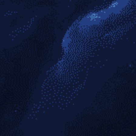
，没有必要过早退居二线。这种舆论分歧使得问题变得更加复杂
A未来趋势的话题，如老将如何面对年轻力量崛起等。不少专家指
接决定一支球队长远发展的方向。因此，湖人队接下来如何平衡
队提供了借鉴意义。如果不能妥善处理好明星球员间关系，很可
重要性，以实现最佳竞技状态。
对里夫斯实力存疑引发热议”这一事件揭示了当前NBA生态系统
要仔细斟酌，以确保每位成员都能发挥最大潜力，为共同目标努力