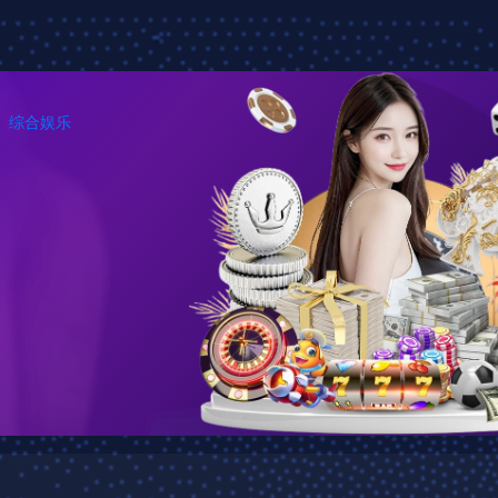
App下载
关于我们
体育动态
P与网页版入口｜畅享全球体育赛
、篮球、电竞等项目的赛事资讯与数据内容， 支持
聚焦热门体育内容， 助您轻松获取赛事动态，掌握
手机App
网页版