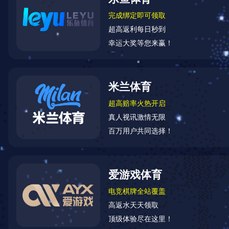
詹姆斯不愿意成为第三选择对
2026-06-29 13:24
37 次阅读
在近期的NBA赛季中，洛杉矶湖人队的
他明确表示不愿意成为第三选择，这一表
斯的发展潜力与表现；接着，两者之间的
身地位的不安以及里夫斯能否挑起大梁的
1、詹姆斯生涯定位与成
作为NBA历史上最伟大的球员之一，勒布
四个总冠军，并多次获得常规赛MVP和总