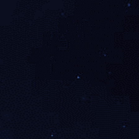
下一篇：
阿森纳本赛季英超防守表现突出单