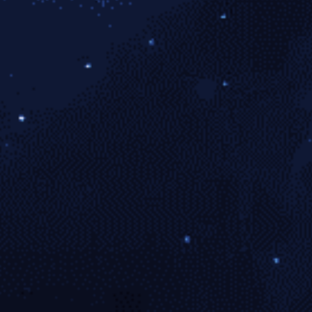
上一篇：
国米三将斯基拉确认达米安阿切尔…
相关推荐文章
米体报道格林伍德成为罗马引
近日，意大利媒体《米兰体育报》报
2026-08-07
施洛特贝克全场表现出色贡献1
在最近的一场比赛中，施洛特贝克的
2026-07-29