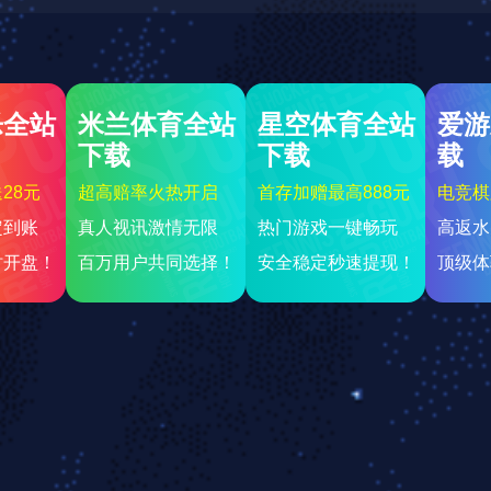
队战术体系中的关键人物。他不仅承担进攻责任，也负责组织进
安源于他对个人荣誉及团队胜利的渴望，同时也显示出他对于自
姆斯在场上的作用逐渐发生转变。虽然他依旧能在比赛中发挥重
第三选择并非单纯出于个人面子，而是对自身价值的一种坚守。
表现
比赛中的表现令人刮目相看。作为年轻球员，他展现出了极高的篮
具备足够实力来承担起重任，各界仍存在不同看法。
，但整体来看，他还需要更多稳定性来证明自己的价值。球队希
时正值詹姆斯面临角色调整之际，因此两人的关系也显得更加复
球员都希望能够迅速成长并找到自己的位置。然而，年轻球员往往