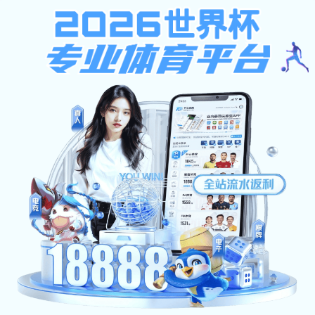
注册入口
ob官网
APP与网页版入口｜畅
享全球体育赛事与数据服务
欢迎访问
ob官网
，提供全面覆盖足球、篮球、
电竞等项目的赛事资讯与数据内容， 支持
APP
下载
与
网页使用
，每日同步更新千场比赛，聚
焦热门体育内容， 助您轻松获取赛事动态，掌
握比赛节奏。
手机App
网页版