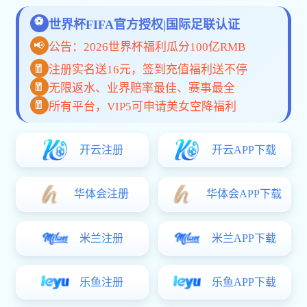
国米三将斯基拉确认达米安阿切尔
比索默赛季后将自由离队
2026-06-28 13:16
34 次阅读
首页
/
体育动态
近期，国际米兰俱乐部的三名重要球员斯基拉在接受
采访时确认，达米安、阿切尔比与索默将在本赛季结