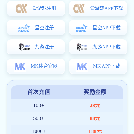
束后自由离队。这一消息引起了球迷和媒体的广泛关
注。本文将从四个方面详细分析这一事件，包括这三
名球员对国米的重要性、他们未来可能的去向、球队
在转会市场上的应对策略，以及这一变化对国米未来
发展的影响。这些因素共同构成了国米当前面临的重
要挑战，也是球队管理层需要认真思考的问题。
1、三将的重要性
达米安、阿切尔比与索默作为国米阵中的核心球员，
他们在球队中的角色不可或缺。尤其是达米安，他不
仅是一名经验丰富的后卫，还在进攻端提供了不少支
持。他的防守能力和高位压迫战术对于国米来说至关
重要。而阿切尔比则以其坚韧不拔的意志力和出色的
阅读比赛能力，为球队后防线提供了稳固保障。