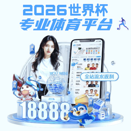
注册入口
隐私政策说明
1. 引言与声明
本平台致力于打造一个值得信赖的ob官网赛事直播空
间，我们重视用户信息的保密与使用安全。使用服务即
代表您已了解并接受本政策的所有内容。
2. 我们收集的信息