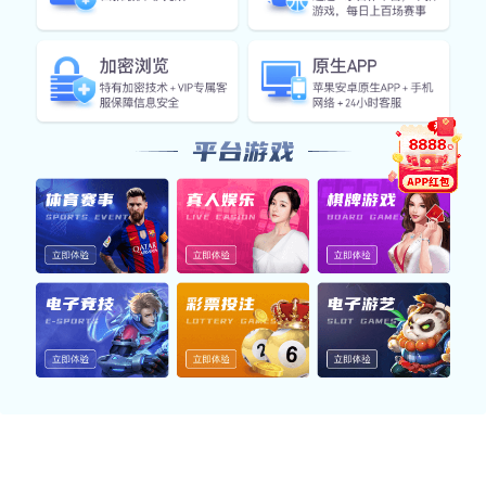
数据安全护盾
ob官网以严谨的数据加密体系构建平台安全屏障，确保用户
访问、操作、交互等环节的数据隐私始终处于安全状态。
银行级加密
数据经SSL/TLS协议全程加密，避免内容被截取或篡改。