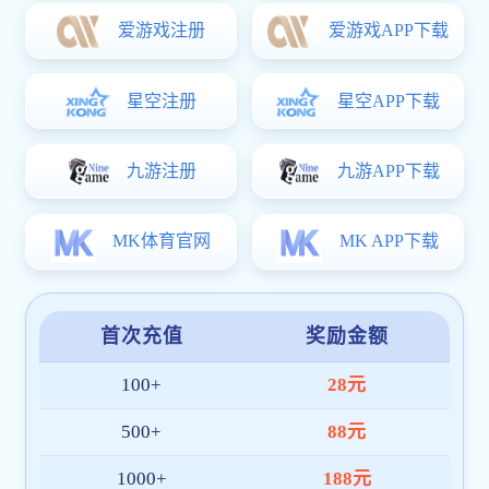
5. 用户权利
您可随时查看、修改、删除自己的信息，或撤销定位、
通知等授权，也可申请注销账号以终止服务。
6. 联系我们
若您在使用过程中有隐私相关疑问或建议，请通过
support@aksoydis.com 与我们取得联系，我们会尽快
处理。
荣誉与奖项
ob官网 致力于为用户提供优质的体育赛事服务，平台在安全