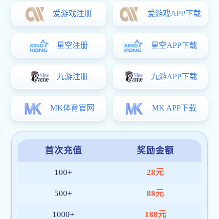
球队中场球员B费（布鲁诺·费尔南德斯）的表现给予
了高度赞扬。他特别提到B费每天早到餐厅的习惯，
这种自律和勤奋不仅让人刮目相看，更为球队树立了
榜样。本文将从四个方面深入探讨卡里克赞赏B费表
现的原因，包括他的职业态度、对队友的影响、勤奋
表现的重要性以及如何激励年轻球员。通过这些方
面，我们将全面了解B费在球队中的价值，以及这种
勤奋精神在现代足球中的意义。
1、职业态度与自律
B费作为一名顶级球员，展现出了极强的职业态度。
他每天早早来到餐厅，不仅是为了享用美味的早餐，
更重要的是他意识到饮食对于运动员而言至关重要。
这种对自身健康和状态的重视，反映了他对职业生涯