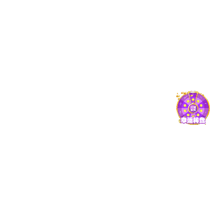
首位都是实现梦想的重要途径。这样的理念也应当广
泛传播，让更多年轻球员借鉴并践行。
4、激励年轻球员的方法
B费作为经验丰富且成绩斐然的老将，其言行举止自
然成为许多年轻球员心目中的榜样。在日常训练和生
活中，他愿意分享自己的经验和见解，以帮助年轻人
快速成长。这样的传承为球队注入新的活力，也为未
来打下坚实基础。
同时，通过组织一些活动，比如“午餐交流会”，让年
轻球员有机会直接向像B费这样的明星请教问题，从
而更好地理解如何调整心态、规划职业生涯。这些活
动不但增进了队伍之间关系，也促进了知识与经验传
承。