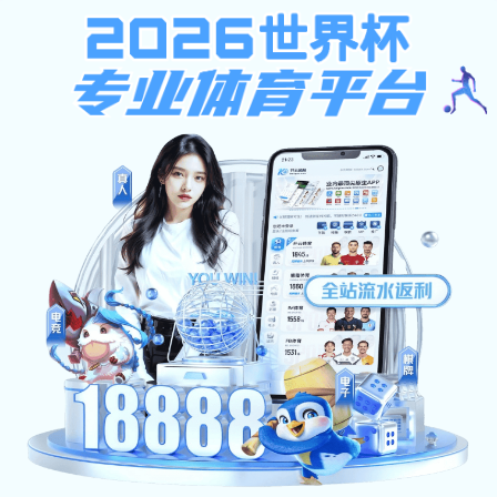
注册入口
ob官网
APP与网页版入口｜畅
享全球体育赛事与数据服务
欢迎访问
ob官网
，提供全面覆盖足球、篮球、
电竞等项目的赛事资讯与数据内容， 支持
APP
下载
与
网页使用
，每日同步更新千场比赛，聚
焦热门体育内容， 助您轻松获取赛事动态，掌
握比赛节奏。
手机App
网页版